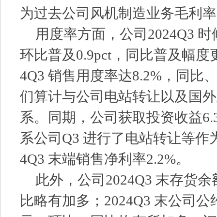
为过去公司风机制造业务毛利率
用度率方面，公司2024Q3 时
环比普及0.9pct，同比普及幅度
4Q3 销售用度率达8.2%，同
们算计与公司电站转让以及国外
系。同期，公司获取投资收益6.
系公司Q3 进行了电站转让等作
4Q3 末端销售净利率2.2%。
此外，公司2024Q3 末存货余
比略有加多；2024Q3 末公司公