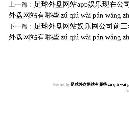
足球外盘网站app娱乐现在公司Q
上一篇：
外盘网站有哪些 zú qiú wài pán wǎng zhàn
足球外盘网站娱乐网公司前三季度
下一篇：
外盘网站有哪些 zú qiú wài pán wǎng zhàn
足球外盘网站有哪些 zú qiú wài pán w
Powered by
Co