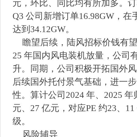
元，环比、同比均有所加多。订单层
Q3 公司新增订单16.98GW，
达到34.12GW。
瞻望后续，陆风招标价钱有望
25 年国内风电装机放量，公司
升。同期，公司积极开拓国外风
后续国外托付景气基础，进一步
性。算计公司2024 年、2025 
元、27 亿元，对应PE 约23、1
级。
风险辅导