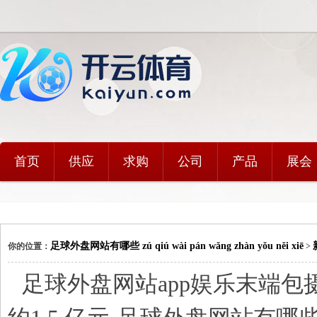
首页
供应
求购
公司
产品
展会
足球外盘网站有哪些 zú qiú wài pán wǎng zhàn yǒu něi xiē
你的位置：
>
足球外盘网站app娱乐末端