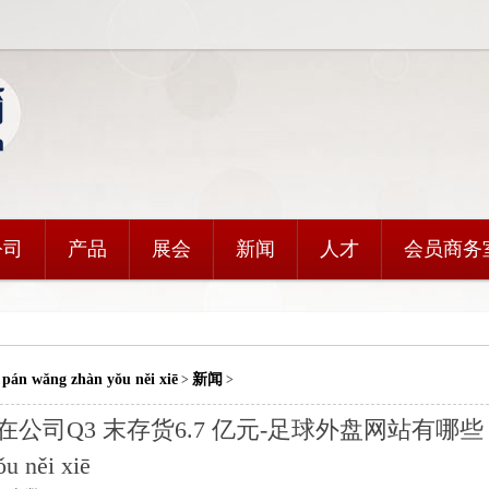
公司
产品
展会
新闻
人才
会员商务
wǎng zhàn yǒu něi xiē
新闻
>
>
在公司Q3 末存货6.7 亿元-足球外盘网站有哪些
u něi xiē