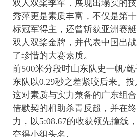
双人双桨季军，展现出塌实的技
秀萍更是素质丰富，不仅是第十
标冠军得主，还曾斩获亚洲赛艇
双人双桨金牌，并代表中国出战
了珍惜的大赛素质。
前500米分段时山东队史一帆/
东队以0.29秒之差紧咬后来。投
这对素质与实力兼备的广东组合
借默契的相助杀青反超，并在终
力，以5:08.67的收获领先撞线
夺得小组头名。