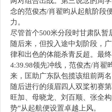
两对组合出战。第三说念的周学
念的范俊杰/肖翟昀从起航阶段
力。
尽管首个500米分段时甘肃队
随后来，但投入途中划阶段，广
律和出色的体能杀青反超。最终
4:39.98领先冲线，范俊杰/肖翟昀
来，匡助广东队包揽该组前两名
随后进行的须眉四人双桨初赛第
旺加、母晓龙、刘百顺、张全构
势”从起航便设置卓越上风。