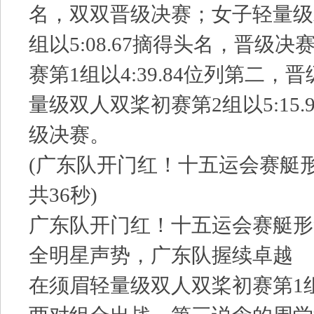
名，双双晋级决赛；女子轻量级
组以5:08.67摘得头名，晋级
赛第1组以4:39.84位列第二
量级双人双桨初赛第2组以5:15
级决赛。
(广东队开门红！十五运会赛艇
共36秒)
广东队开门红！十五运会赛艇形
全明星声势，广东队握续卓越
在须眉轻量级双人双桨初赛第1