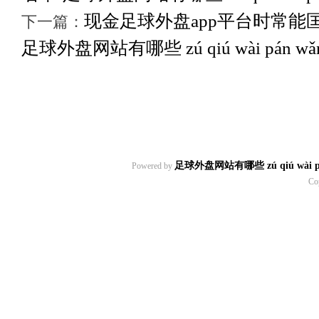
现金足球外盘app平台时常能
下一篇：
足球外盘网站有哪些 zú qiú wài pán wǎng z
足球外盘网站有哪些 zú qiú wài pán w
Powered by
Co