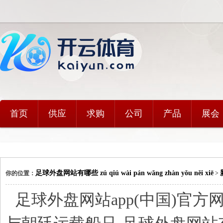
首页
供应
求购
公司
产品
展会
足球外盘网站有哪些 zú qiú wài pán wǎng zhàn yǒu něi xiē
你的位置：
>
足球外盘网站app(中国)官