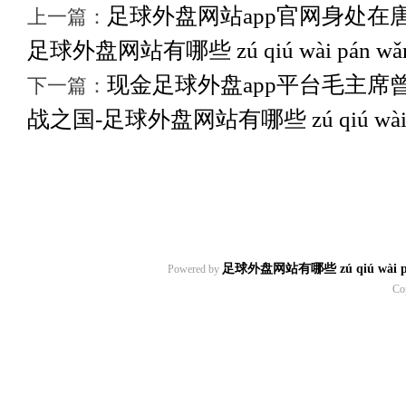
足球外盘网站app官网身处在
上一篇：
足球外盘网站有哪些 zú qiú wài pán wǎng z
现金足球外盘app平台毛主席
下一篇：
战之国-足球外盘网站有哪些 zú qiú wài pán w
足球外盘网站有哪些 zú qiú wài pán w
Powered by
Co