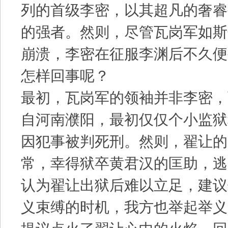
列的首级李密，以其超凡的奢睿
的强者。然则，尽管瓦岗军如斯
崩溃，李密在征服李渊后不久便
怎样回事呢？
最初，瓦岗军的领袖并非李密，
自河南濮阳，最初仅仅个小监狱
因犯事被判死刑。然则，翟让的
常，幸得狱卒黄君汉的匡助，逃
认为翟让出狱后难以立足，建议
义束缚的时机，我方也举起举义