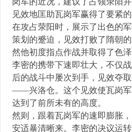
岗军的近况，建议了占领荥阳并
见效地匡助瓦岗军赢得了要紧的
在攻占荥阳时，展示了出色的军
策划的蹙迫，见效打败了隋朝的
然他初度指点作战并取得了色泽
李密的携带下速即壮大，不仅战
后的战斗中屡次到手，见效夺取
——兴洛仓。这个见效使瓦岗军
达到了前所未有的高度。
然则，跟着瓦岗军的速即膨胀，
安适暴清晰来。李密的决议运转