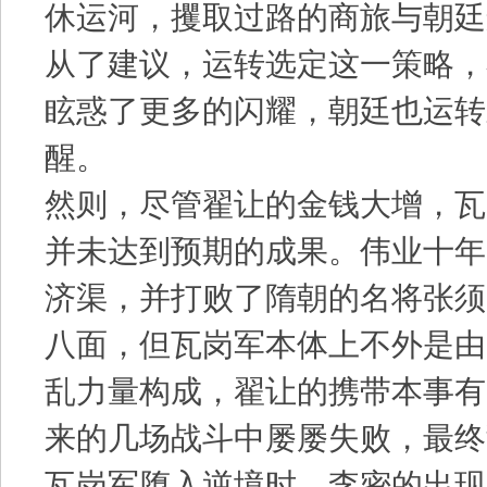
休运河，攫取过路的商旅与朝廷
从了建议，运转选定这一策略，
眩惑了更多的闪耀，朝廷也运转
醒。
然则，尽管翟让的金钱大增，瓦
并未达到预期的成果。伟业十年
济渠，并打败了隋朝的名将张须
八面，但瓦岗军本体上不外是由
乱力量构成，翟让的携带本事有
来的几场战斗中屡屡失败，最终
瓦岗军堕入逆境时，李密的出现