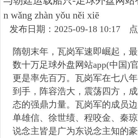
与朝廷运载船只-足球外盘网站有哪些 z
n wǎng zhàn yǒu něi xiē
发布日期：2025-09-18 10:17
隋朝末年，瓦岗军速即崛起，最
数十万足球外盘网站app(中国
更是率先百万。瓦岗军在七八年
到手，阵容浩大，震荡四方，成
态的强鼎力量。瓦岗军的成员边
单雄信、徐世绩、程咬金、秦琼
说念主皆是广为东说念主知的豪