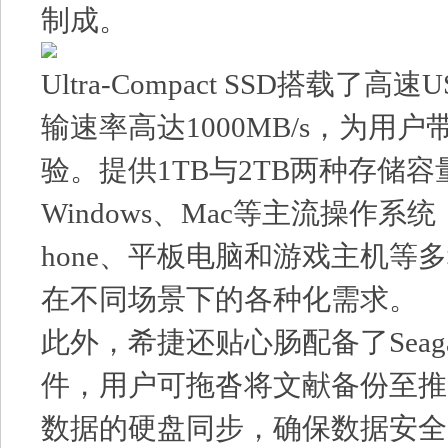
制成。
Ultra-Compact SSD搭载了
输速率高达1000MB/s，为用
验。提供1TB与2TB两种存储
Windows、Mac等主流操作系统，
hone、平板电脑和游戏主机等
在不同场景下的各种化需求。
此外，希捷还贴心肠配备了Seagate
件，用户可拖沓将文献备份至推
数据的硬盘同步，确保数据安全