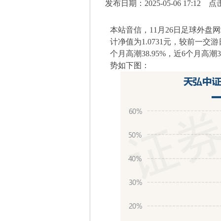
发布日期：2025-05-06 17:12 
本站音信，11月26日足球外盘
计净值为1.0731元，较前一交游
个月高潮38.95%，近6个月高潮
势如下图：