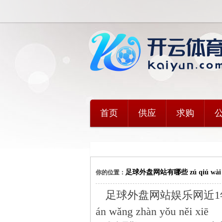
首页
供应
求购
足球外盘网站有哪些 zú qiú wài pán 
你的位置：
足球外盘网站娱乐网近1年高潮
án wǎng zhàn yǒu něi xiē