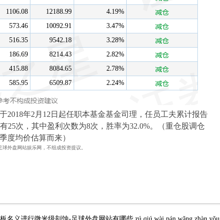
2018年2月12日起任职本基金基金司理，任员工夫累计报告
共有25次，其中盈利次数为8次，胜率为32.0%。（重仓股调仓
季度均价估算而来）
足球外盘网站娱乐网，不组成投资提议。
行微米级刻蚀-足球外盘网站有哪些 zú qiú wài pán wǎng zhàn yǒu 