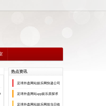
室
热点资讯
足球外盘网站娱乐网快递公司
p
不错取舍聘请电子契约和电子
足球外盘网站app娱乐原探求
签名的面容-足球外盘网站有
的K80E机型已被取消-足球外
足球外盘网站娱乐网按当日收