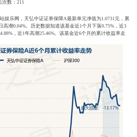
点击次数：211
网站娱乐网，天弘中证证券保障A最新单元净值为1.0731元，累
日高潮0.04%。历史数据知道该基金近1个月下落0.75%，近3
34.88%，近1年高潮25.46%。该基金近6个月的累计收益率走