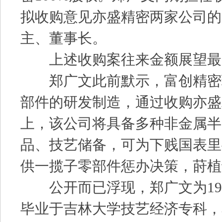
拟收购意见亦盛精密两家公司的
主、董事长。
上述收购案往来金额展望最
郑广文此前默示，富创精密
部件的研发制造，通过收购亦盛
上，该公司将具备多种非金属半
品、技艺储备，可为下贱国表里
供一揽子零部件惩办决策，莳植
公开而已浮现，郑广文为19
毕业于吉林大学技艺经济专科，本