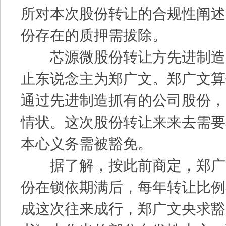
所对本次股份转让的合规性阐述
份存在的质押需拔除。
芯源微股份转让方先进制造
止东说念主为郑广文。郑广文算
通过先进制造抓有的公司股份，
情状。这次股份转让来来去需要
本心义务需被豁免。
据了解，按此前商定，郑广
份在锁依期满后，每年转让比例
成这次往来成行，郑广文央求豁