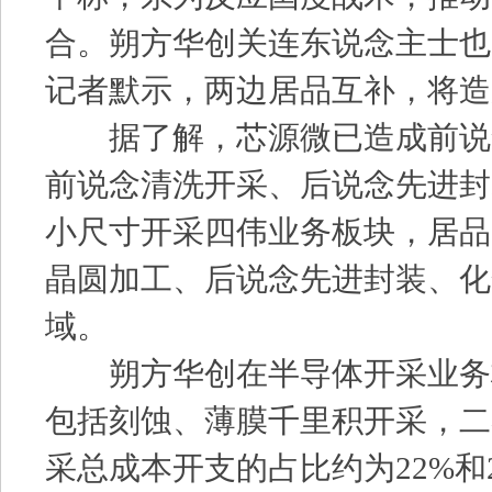
合。朔方华创关连东说念主士也
记者默示，两边居品互补，将造
据了解，芯源微已造成前说
前说念清洗开采、后说念先进封
小尺寸开采四伟业务板块，居品
晶圆加工、后说念先进封装、化
域。
朔方华创在半导体开采业务
包括刻蚀、薄膜千里积开采，二
采总成本开支的占比约为22%和