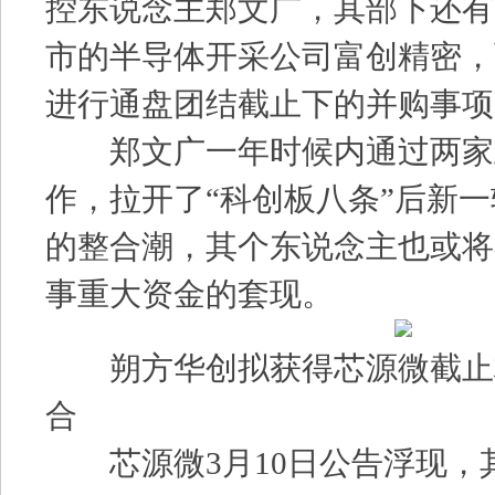
控东说念主郑文广，其部下还有
市的半导体开采公司富创精密，
进行通盘团结截止下的并购事项
郑文广一年时候内通过两家
作，拉开了“科创板八条”后新
的整合潮，其个东说念主也或将
事重大资金的套现。
朔方华创拟获得芯源微截止权
合
芯源微3月10日公告浮现，