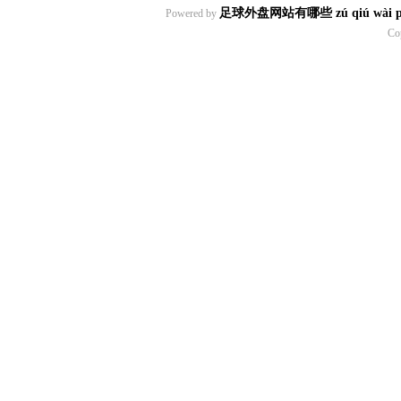
足球外盘网站有哪些 zú qiú wài pán w
Powered by
Co