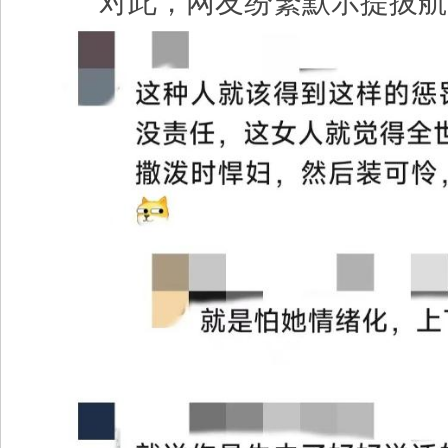
对此，网友纷繁默示提拔航