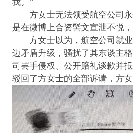
我。”
方女士无法领受航空公司永
是在微博上合资髻文宣泄不悦，
方女士以为，航空公司就业
边矛盾升级，骚扰了其东谈主格
司罢手侵权、公开赔礼谈歉并抵
驳回了方女士的全部诉请，方女