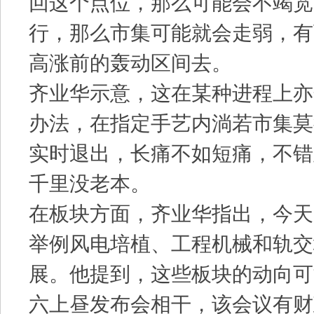
回这个点位，那么可能会不竭宽
行，那么市集可能就会走弱，有
高涨前的轰动区间去。
齐业华示意，这在某种进程上亦
办法，在指定手艺内淌若市集莫
实时退出，长痛不如短痛，不错
千里没老本。
在板块方面，齐业华指出，今天
举例风电培植、工程机械和轨交
展。他提到，这些板块的动向可
六上昼发布会相干，该会议有财