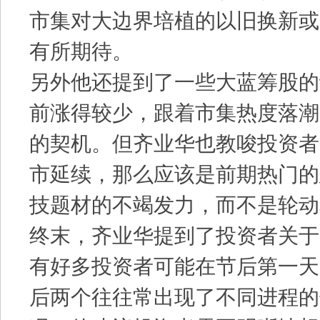
市集对大边界培植的以旧换新或
有所期待。
另外他还提到了一些大蓝筹股的
前涨得较少，跟着市集热度落潮
的契机。但齐业华也教唆投资者
市延续，那么应该是前期热门的
技题材的不竭发力，而不是轮动
终末，齐业华提到了投资者关于
有好多投资者可能在节后第一天
后两个往往常出现了不同进程的