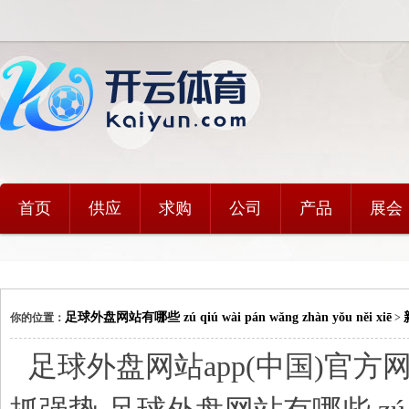
首页
供应
求购
公司
产品
展会
足球外盘网站有哪些 zú qiú wài pán wǎng zhàn yǒu něi xiē
你的位置：
>
足球外盘网站app(中国)官